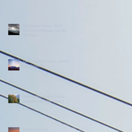
Magisches Fanas - Blick
Richtung Prättigau von der
Terrasse
Gute Nacht in Fanas - Ausblick
von Terrasse
Herbststimmung in Fanas -
perfektes Wander-Wetter!
Wunderschöne