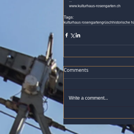
... 
www.kulturhaus-rosengarten.ch 
Tags:
kulturhaus rosengarten
grüsch
historische 
Comments
Write a comment...