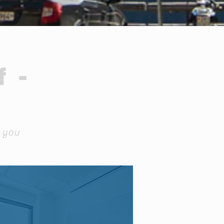
 -
m you