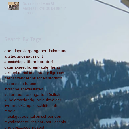
Schutzengel vom Bildhauer
Andreas Hofer zu Besuch in
Fanas
Search By Tags
abendspaziergang
abendstimmung
altstadt
arosa
aussicht
aussichtsplattform
bergdorf
cauma-see
chur
einkaufen
fanas
farben
fideris
flims
gaudi
grill
grüsch
herbstwandern
hirsche
historisch
historische häuser
indische spezialitäten
kulturhaus rosengarten
köstlich
kühe
lamas
landquart
laubwälder
live-musik
längste schlittelbahn
magie
musikgut aus italienischbünden
mystik
nacht
outlet-park
paul accola
photo
pizzocceri
rezept