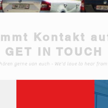
immt Kontakt auf
GET IN TOUCH
hören gerne von euch - We'd love to hear fro