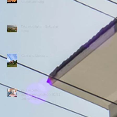
Abendstimmung
Take me higher - Seilbahn
Fanas
Kühe und Lamas ...
Paul Accola,
Gesamtweltcupsieger 91/92
lädt zu Tisch