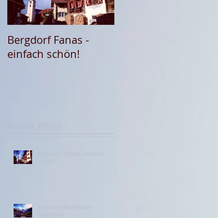
Bergdorf Fanas -
Fanas im November -
einfach schön!
nebelfrei!
Recent Posts
Bergdorf Fanas - einfach
schön!
Fanas im November -
nebelfrei!