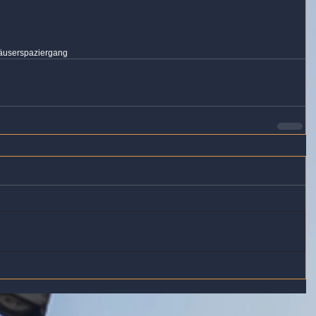
häuser
spaziergang