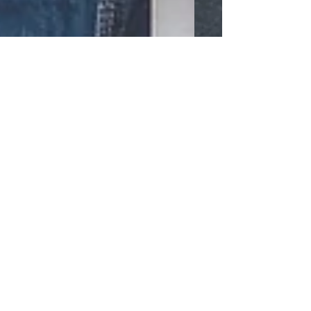
Paul Accola,
Gesamtweltcupsieger 91/92 lädt
zu Tisch
Paul Accola, Ex-Skirennfahrer und
Gesamtweltcupsieger 91/92 lädt die Saison-Küche
zu Tisch und kocht den traditionellen Tatsch....