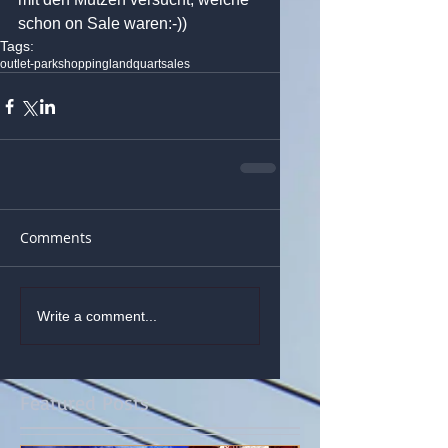
schon on Sale waren:-))
Tags:
outlet-park
shopping
landquart
sales
Comments
Write a comment...
Featured Posts