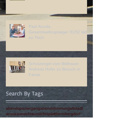
Paul Accola,
Gesamtweltcupsieger 91/92 lädt
zu Tisch
Schutzengel vom Bildhauer
Andreas Hofer zu Besuch in
Fanas
Search By Tags
abendspaziergang
abendstimmung
altstadt
arosa
aussicht
aussichtsplattform
bergdorf
cauma-see
chur
einkaufen
fanas
farben
fideris
flims
gaudi
grill
grüsch
herbstwandern
hirsche