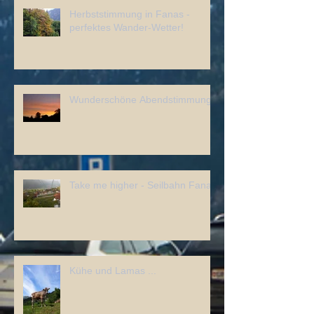
Herbststimmung in Fanas -
perfektes Wander-Wetter!
Wunderschöne Abendstimmung
Take me higher - Seilbahn Fanas
Kühe und Lamas ...