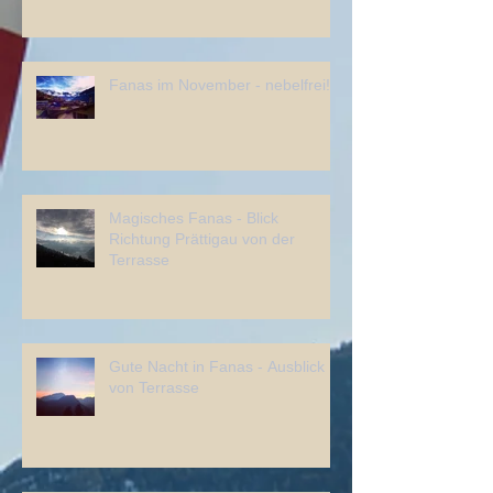
Fanas im November - nebelfrei!
Magisches Fanas - Blick
Richtung Prättigau von der
Terrasse
Gute Nacht in Fanas - Ausblick
von Terrasse