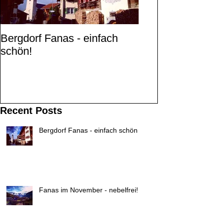
Bergdorf Fanas - einfach
Fanas im Novemb
schön!
nebelfrei!
Recent Posts
Bergdorf Fanas - einfach schön!
Fanas im November - nebelfrei!