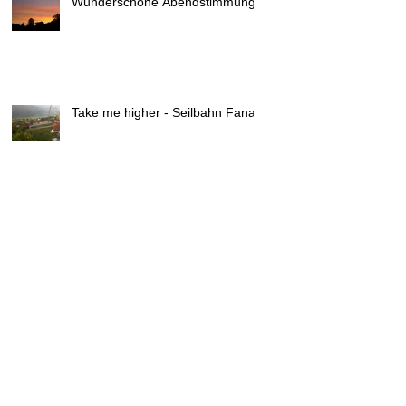
Wunderschöne Abendstimmung
Take me higher - Seilbahn Fanas
Kühe und Lamas ...
Paul Accola,
Gesamtweltcupsieger 91/92 lädt
zu Tisch