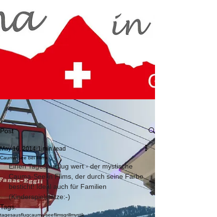
Post
May 16, 2014
1 min read
Cauma-See bei Flims
Einen Tagesausflug wert - der mystische 
Cauma-See in Flims, der durch seine Farbe 
besticht! Ideal auch für Familien 
(Kinderspielplätze:-)
Tags:
tagesausflug
cauma-see
flims
grill
mystik